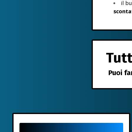
il b
sconta
Tut
Puoi fa