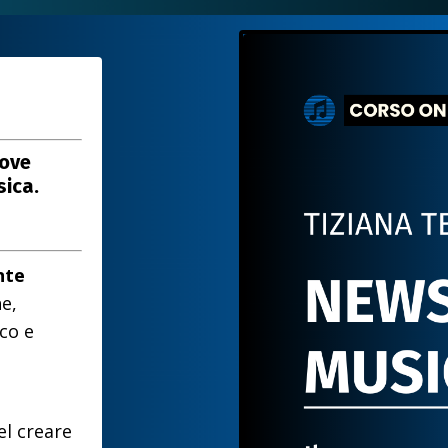
uove
sica.
nte
e,
co e
el creare