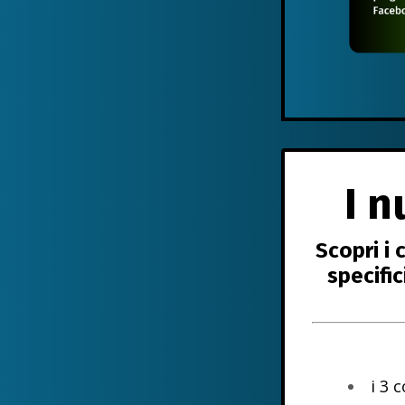
I n
Scopri i
specifi
i 3 