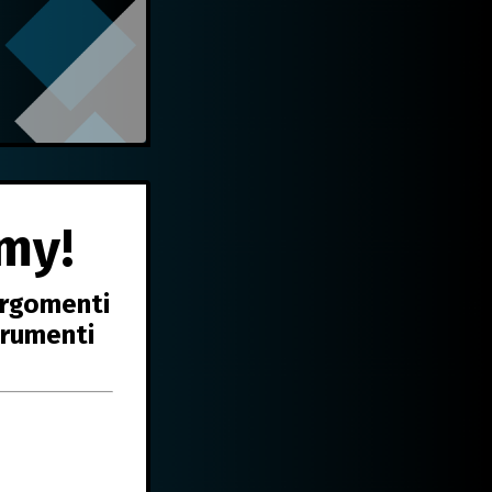
emy!
argomenti
trumenti