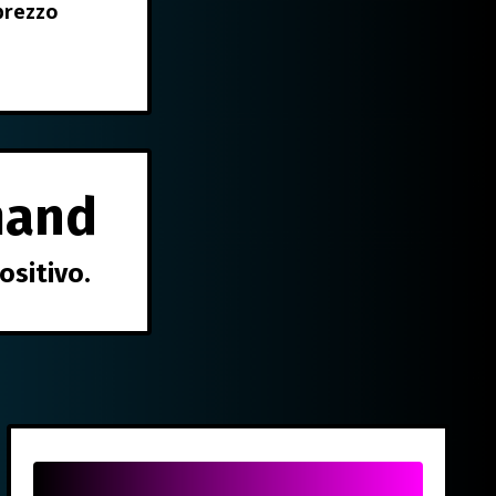
prezzo
mand
ositivo.